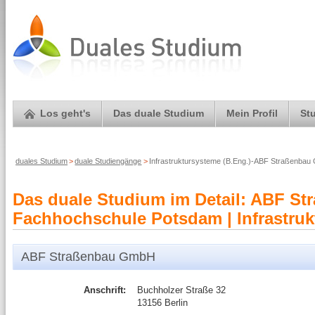
Los geht's
Das duale Studium
Mein Profil
St
duales Studium
>
duale Studiengänge
>
Infrastruktursysteme (B.Eng.)-ABF Straßenba
Das duale Studium im Detail: ABF S
Fachhochschule Potsdam | Infrastruk
ABF Straßenbau GmbH
Anschrift:
Buchholzer Straße 32
13156 Berlin