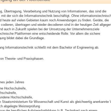
, Übertragung, Verarbeitung und Nutzung von Informationen, das sind die
 mit der sich die Informationstechnik beschäftigt. Ohne informationstechnisc
d heute auf vielen Gebieten kaum noch Anwendungen zu finden. Geräte, die
 codieren, übertragen und wieder decodieren sind in der heutigen Zeit allgegen
nd auch in Zukunft spielen bei der Umsetzung der Unternehmensziele
echnische Plattformen eine entscheidende Rolle. Vor allem die sichere
ung bildet dabei die Grundlage.
ng Informationstechnik schließt mit dem Bachelor of Engineering ab.
on Theorie- und Praxisphasen.
ines jeden Jahres
ne Hochschulreife,
hschulreife,
undene Hochschulreife,
 Staatsministerium für Wissenschaft und Kunst als gleichwertig anerkannte 
ich abgelegte Meisterprüfung
se der beruflichen Aufstiegsfortbildung (z.B. Techniker) nach einem