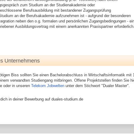
gsgespräch zum Studium an der Studienakademie oder
geschlossene Berufsausbildung mit bestandener Zugangsprüfung
Studium an der Berufsakademie aufzunehmen ist - aufgrund der besonderen
tegration neben den o.g. formalen und persönlichen Zugangsbedingungen - ei
riebener Ausbildungsvertrag mit einem anerkannten Praxispartner erforderlich
es Unternehmens
igen Biss sollten Sie einen Bachelorabschluss in Wirtschaftsinformatik mi
einem verwandten Studiengang mitbringen. Offene Projektstellen finden Sie h
te oder in unseren
Telekom Jobwelten
unter dem Stichwort "Dualer Master".
 dich in deiner Bewerbung auf duales-studium.de