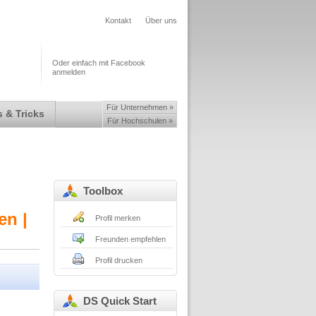
Kontakt
Über uns
Oder einfach mit Facebook
anmelden
Für Unternehmen »
 & Tricks
Für Hochschulen »
Toolbox
en |
Profil merken
Freunden empfehlen
Profil drucken
DS Quick Start