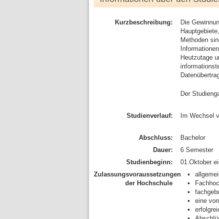
Kurzbeschreibung:
Die Gewinnung
Hauptgebiete,
Methoden sin
Informationen
Heutzutage u
informationst
Datenübertrag
Der Studienga
Studienverlauf:
Im Wechsel v
Abschluss:
Bachelor
Dauer:
6 Semester
Studienbeginn:
01.Oktober e
Zulassungsvoraussetzungen
allgemei
der Hochschule
Fachhoc
fachgeb
eine vom
erfolgre
Abschlüs