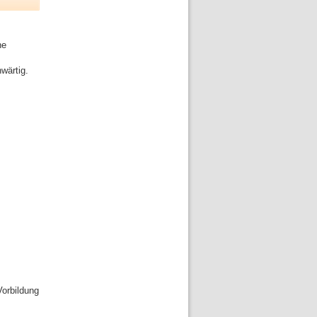
he
wärtig.
Vorbildung