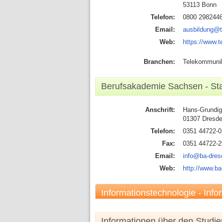
53113 Bonn
Telefon:
0800 298244
Email:
ausbildung@
Web:
https://www.
Branchen:
Telekommuni
Berufsakademie Sachsen - St
Anschrift:
Hans-Grundig
01307 Dresd
Telefon:
0351 44722-0
Fax:
0351 44722-2
Email:
info@ba-dres
Web:
http://www.b
Informationstechnologie - Info
Informationen über den Studi