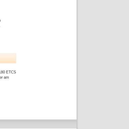
n
.
t 180 ETCS
ier am