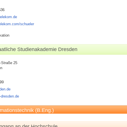
636
telekom.de
telekom.com/schueler
kation
aatliche Studienakademie Dresden
-Straße 25
en
99
den.de
a-dresden.de
rmationstechnik (B.Eng.)
engang an der Hochschule