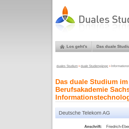
Los geht's
Das duale Stud
duales Studium
>
duale Studiengänge
>
Informations
Das duale Studium im 
Berufsakademie Sachse
Informationstechnolog
Deutsche Telekom AG
Anschrift:
Friedrich-Ebe