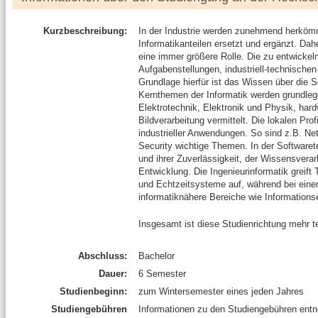
Kurzbeschreibung:
In der Industrie werden zunehmend herköm
Informatikanteilen ersetzt und ergänzt. Da
eine immer größere Rolle. Die zu entwicke
Aufgabenstellungen, industriell-technisch
Grundlage hierfür ist das Wissen über die 
Kernthemen der Informatik werden grundlege
Elektrotechnik, Elektronik und Physik, ha
Bildverarbeitung vermittelt. Die lokalen Pr
industrieller Anwendungen. So sind z.B. Ne
Security wichtige Themen. In der Softwaret
und ihrer Zuverlässigkeit, der Wissensver
Entwicklung. Die Ingenieurinformatik greif
und Echtzeitsysteme auf, während bei eine
informatiknähere Bereiche wie Informations
Insgesamt ist diese Studienrichtung mehr t
Abschluss:
Bachelor
Dauer:
6 Semester
Studienbeginn:
zum Wintersemester eines jeden Jahres
Studiengebühren
Informationen zu den Studiengebühren ent