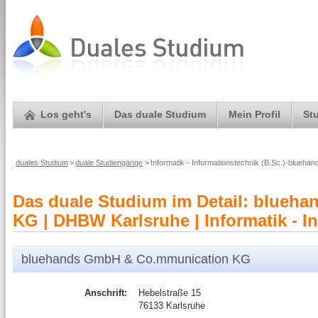
Los geht's
Das duale Studium
Mein Profil
St
duales Studium
>
duale Studiengänge
>
Informatik - Informationstechnik (B.Sc.)-blue
Das duale Studium im Detail: blue
KG | DHBW Karlsruhe | Informatik - I
bluehands GmbH & Co.mmunication KG
Anschrift:
Hebelstraße 15
76133 Karlsruhe