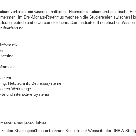
udium verbindet ein wissenschaftliches Hochschulstudium und praktische Erf
ernehmen. Im Drei-Monats-Rhythmus wechseln die Studierenden zwischen H
ildungsbetrieb und erwerben gleichermaßen fundiertes theoretisches Wissen
rufserfahrung.
Informatik
en
ineering
nformatik
gement
ing, Netztechnik, Betriebssysteme
 deren Werkzeuge
rte und interaktive Systems
mester eines jeden Jahres
n zu den Studiengebühren entnehmen Sie bitte der Webseite der DHBW Stuttg