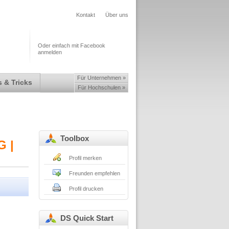
Kontakt
Über uns
Oder einfach mit Facebook
anmelden
Für Unternehmen »
 & Tricks
Für Hochschulen »
Toolbox
G |
Profil merken
Freunden empfehlen
Profil drucken
DS Quick Start