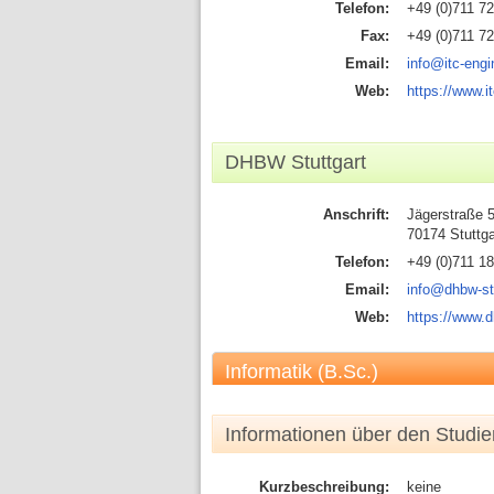
Telefon:
+49 (0)711 7
Fax:
+49 (0)711 7
Email:
info@itc-eng
Web:
https://www.i
DHBW Stuttgart
Anschrift:
Jägerstraße 
70174 Stuttga
Telefon:
+49 (0)711 1
Email:
info@dhbw-st
Web:
https://www.d
Informatik (B.Sc.)
Informationen über den Studi
Kurzbeschreibung:
keine