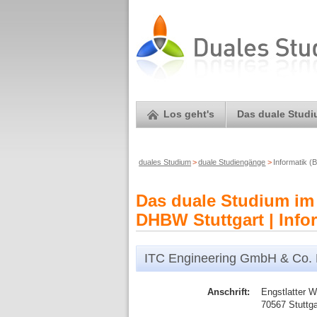
Los geht's
Das duale Stud
duales Studium
>
duale Studiengänge
>
Informatik 
Das duale Studium im 
DHBW Stuttgart | Infor
ITC Engineering GmbH & Co.
Anschrift:
Engstlatter 
70567 Stuttga