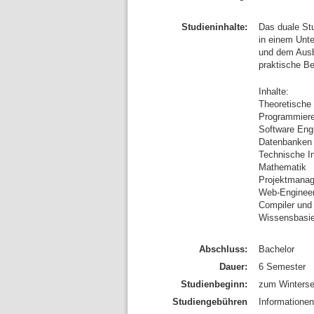
Studieninhalte:
Das duale St
in einem Unt
und dem Ausb
praktische Be
Inhalte:
Theoretische 
Programmier
Software Eng
Datenbanken
Technische I
Mathematik
Projektmana
Web-Engineer
Compiler und
Wissensbasie
Abschluss:
Bachelor
Dauer:
6 Semester
Studienbeginn:
zum Winterse
Studiengebühren
Informatione