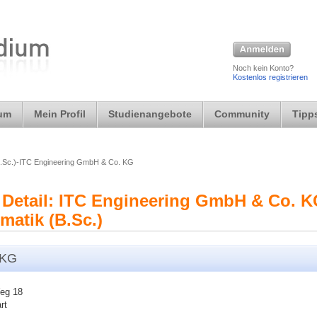
Noch kein Konto?
Kostenlos registrieren
ium
Mein Profil
Studienangebote
Community
Tipps
(B.Sc.)-ITC Engineering GmbH & Co. KG
Detail: ITC Engineering GmbH & Co. K
matik (B.Sc.)
 KG
Weg 18
rt