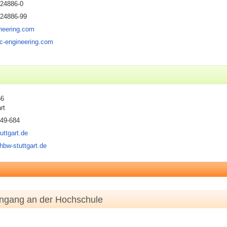
224886-0
224886-99
ineering.com
tc-engineering.com
56
rt
849-684
uttgart.de
hbw-stuttgart.de
engang an der Hochschule