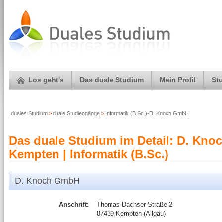
Los geht's
Das duale Studium
Mein Profil
St
duales Studium
>
duale Studiengänge
>
Informatik (B.Sc.)-D. Knoch GmbH
Das duale Studium im Detail: D. Kn
Kempten | Informatik (B.Sc.)
D. Knoch GmbH
Anschrift:
Thomas-Dachser-Straße 2
87439 Kempten (Allgäu)