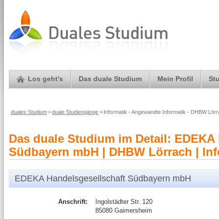
Los geht's
Das duale Studium
Mein Profil
St
duales Studium
>
duale Studiengänge
>
Informatik - Angewandte Informatik - DHBW Lö
Das duale Studium im Detail: EDEKA 
Südbayern mbH | DHBW Lörrach | Info
EDEKA Handelsgesellschaft Südbayern mbH
Anschrift:
Ingolstädter Str. 120
85080 Gaimersheim