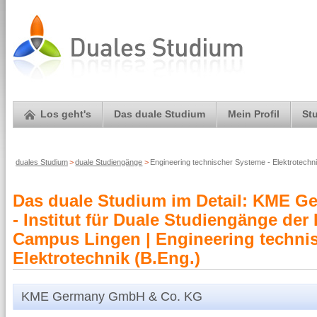
Los geht's
Das duale Studium
Mein Profil
St
duales Studium
>
duale Studiengänge
>
Engineering technischer Systeme - Elektrotec
Das duale Studium im Detail: KME G
- Institut für Duale Studiengänge de
Campus Lingen | Engineering technis
Elektrotechnik (B.Eng.)
KME Germany GmbH & Co. KG