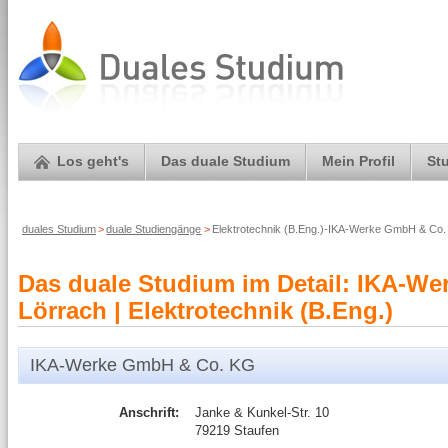
Los geht's
Das duale Studium
Mein Profil
St
duales Studium
>
duale Studiengänge
>
Elektrotechnik (B.Eng.)-IKA-Werke GmbH & Co
Das duale Studium im Detail: IKA-W
Lörrach | Elektrotechnik (B.Eng.)
IKA-Werke GmbH & Co. KG
Anschrift:
Janke & Kunkel-Str. 10
79219 Staufen