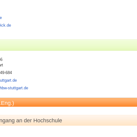
e
ick.de
56
rt
849-684
uttgart.de
hbw-stuttgart.de
.Eng.)
engang an der Hochschule