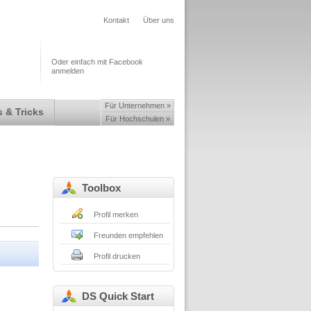
Kontakt
Über uns
Oder einfach mit Facebook
anmelden
Für Unternehmen »
 & Tricks
Für Hochschulen »
Toolbox
Profil merken
Freunden empfehlen
Profil drucken
DS Quick Start