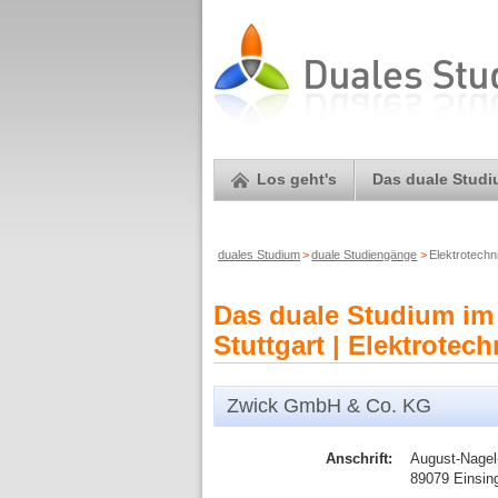
Los geht's
Das duale Stud
duales Studium
>
duale Studiengänge
>
Elektrotech
Das duale Studium im
Stuttgart | Elektrotec
Zwick GmbH & Co. KG
Anschrift:
August-Nagel-
89079 Einsin