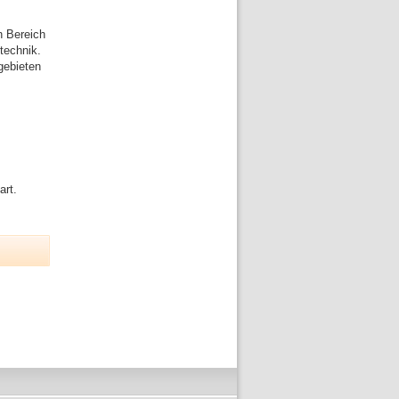
n Bereich
technik.
gebieten
art.