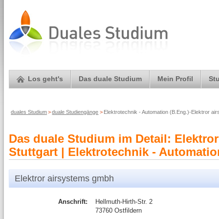
Los geht's
Das duale Studium
Mein Profil
St
duales Studium
>
duale Studiengänge
>
Elektrotechnik - Automation (B.Eng.)-Elektror a
Das duale Studium im Detail: Elektr
Stuttgart | Elektrotechnik - Automatio
Elektror airsystems gmbh
Anschrift:
Hellmuth-Hirth-Str. 2
73760 Ostfildern