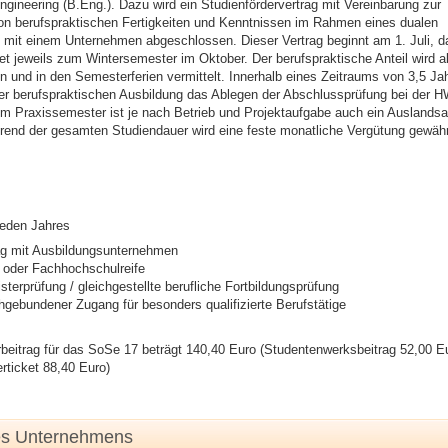
ngineering (B.Eng.). Dazu wird ein Studienfördervertrag mit Vereinbarung zur
von berufspraktischen Fertigkeiten und Kenntnissen im Rahmen eines dualen
 mit einem Unternehmen abgeschlossen. Dieser Vertrag beginnt am 1. Juli, d
et jeweils zum Wintersemester im Oktober. Der berufspraktische Anteil wird a
n und in den Semesterferien vermittelt. Innerhalb eines Zeitraums von 3,5 Jah
r berufspraktischen Ausbildung das Ablegen der Abschlussprüfung bei der 
m Praxissemester ist je nach Betrieb und Projektaufgabe auch ein Auslandsa
rend der gesamten Studiendauer wird eine feste monatliche Vergütung gewähr
jeden Jahres
rag mit Ausbildungsunternehmen
r oder Fachhochschulreife
sterprüfung / gleichgestellte berufliche Fortbildungsprüfung
hgebundener Zugang für besonders qualifizierte Berufstätige
beitrag für das SoSe 17 beträgt 140,40 Euro (Studentenwerksbeitrag 52,00 E
ticket 88,40 Euro)
es Unternehmens