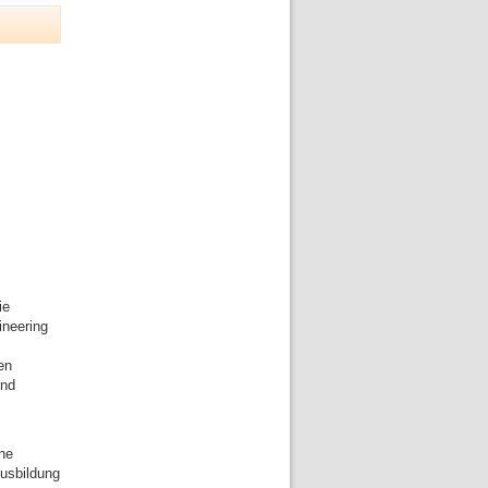
ie
ineering
en
und
ine
Ausbildung