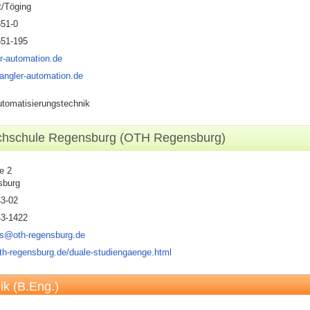
t/Töging
651-0
651-195
r-automation.de
angler-automation.de
Automatisierungstechnik
ochschule Regensburg (OTH Regensburg)
e 2
sburg
43-02
43-1422
es@oth-regensburg.de
th-regensburg.de/duale-studiengaenge.html
ik (B.Eng.)