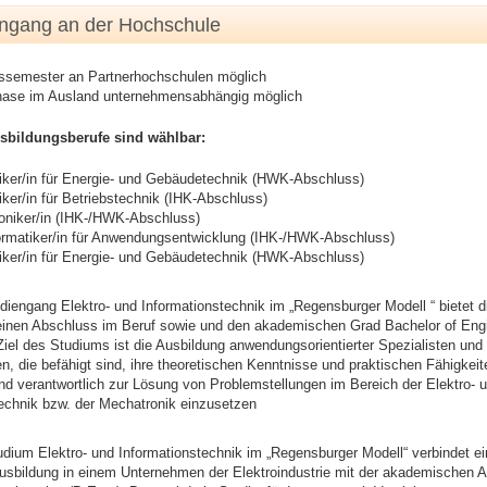
engang an der Hochschule
ssemester an Partnerhochschulen möglich
hase im Ausland unternehmensabhängig möglich
sbildungsberufe sind wählbar:
iker/in für Energie- und Gebäudetechnik (HWK-Abschluss)
iker/in für Betriebstechnik (IHK-Abschluss)
oniker/in (IHK-/HWK-Abschluss)
ormatiker/in für Anwendungsentwicklung (IHK-/HWK-Abschluss)
iker/in für Energie- und Gebäudetechnik (HWK-Abschluss)
diengang Elektro- und Informationstechnik im „Regensburger Modell “ bietet d
 einen Abschluss im Beruf sowie und den akademischen Grad Bachelor of Eng
Ziel des Studiums ist die Ausbildung anwendungsorientierter Spezialisten und
en, die befähigt sind, ihre theoretischen Kenntnisse und praktischen Fähigkeit
nd verantwortlich zur Lösung von Problemstellungen im Bereich der Elektro- 
echnik bzw. der Mechatronik einzusetzen
dium Elektro- und Informationstechnik im „Regensburger Modell“ verbindet e
Ausbildung in einem Unternehmen der Elektroindustrie mit der akademischen 