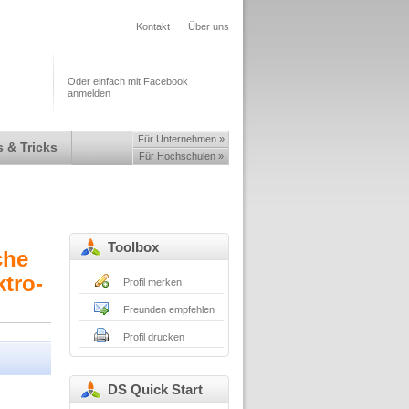
Kontakt
Über uns
Oder einfach mit Facebook
anmelden
Für Unternehmen »
 & Tricks
Für Hochschulen »
Toolbox
che
tro-
Profil merken
Freunden empfehlen
Profil drucken
DS Quick Start