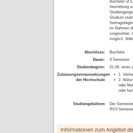
Bachelor of E
Vermittlung 
Studiengangs
Studium start
Vertragsbegin
im Rahmen de
vorgesehen. I
möglich. Wäh
Abschluss:
Bachelor
Dauer:
9 Semester
Studienbeginn:
01.09. eines 
Zulassungsvoraussetzungen
1. Vert
der Hochschule
2. Abitu
oder Mei
oder fac
Studiengebühren
Der Semester
RVV-Semester
Informationen zum Angebot d