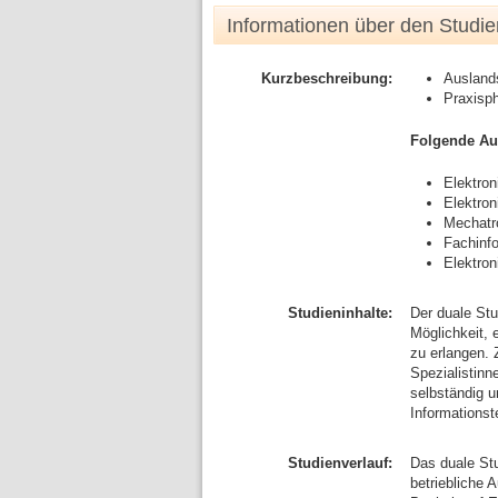
Informationen über den Studi
Kurzbeschreibung:
Ausland
Praxisp
Folgende Au
Elektron
Elektron
Mechatr
Fachinf
Elektron
Studieninhalte:
Der duale Stu
Möglichkeit,
zu erlangen. 
Spezialistinn
selbständig u
Informationst
Studienverlauf:
Das duale Stu
betriebliche 