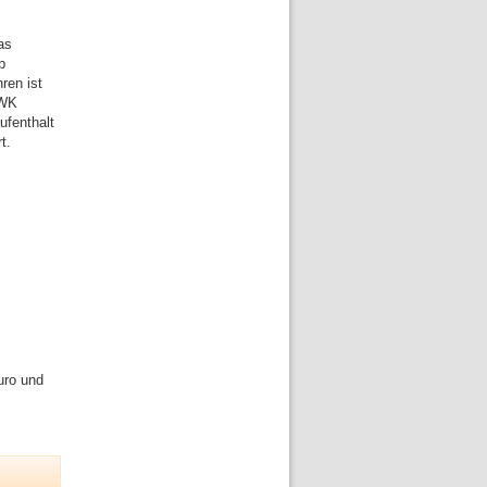
as
b
ren ist
HWK
ufenthalt
t.
uro und