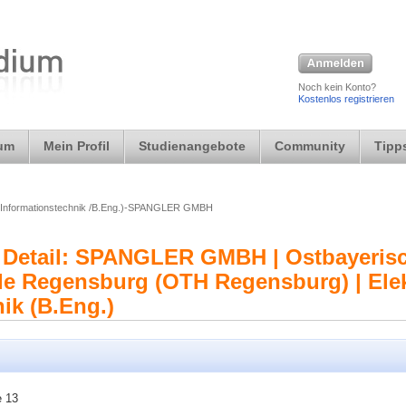
Noch kein Konto?
Kostenlos registrieren
ium
Mein Profil
Studienangebote
Community
Tipps
d Informationstechnik /B.Eng.)-SPANGLER GMBH
 Detail: SPANGLER GMBH | Ostbayeris
e Regensburg (OTH Regensburg) | Elek
ik (B.Eng.)
e 13