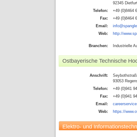
92345 Dietfur
Telefon:
+49 (0)8464 
Fax:
+49 (0)8464 
Email:
info@spangle
Web:
http://www.sp
Branchen:
Industrielle 
Ostbayerische Technische H
Anschrift:
Seybothstraß
93053 Regen
Telefon:
+49 (0)941 9
Fax:
+49 (0)941 9
Email:
careerservic
Web:
https://www.o
Elektro- und Informationstechn