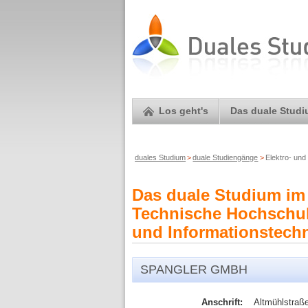
Los geht's
Das duale Stud
duales Studium
>
duale Studiengänge
>
Elektro- un
Das duale Studium im
Technische Hochschul
und Informationstechn
SPANGLER GMBH
Anschrift:
Altmühlstraß