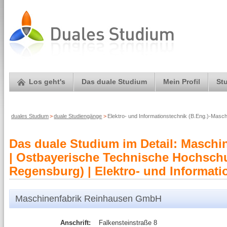
Los geht's
Das duale Studium
Mein Profil
St
duales Studium
>
duale Studiengänge
>
Elektro- und Informationstechnik (B.Eng.)-Mas
Das duale Studium im Detail: Masch
| Ostbayerische Technische Hochsc
Regensburg) | Elektro- und Informati
Maschinenfabrik Reinhausen GmbH
Anschrift:
Falkensteinstraße 8