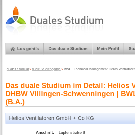
Los geht's
Das duale Studium
Mein Profil
St
duales Studium
>
duale Studiengänge
>
BWL - Technical Management-Helios Ventilato
Das duale Studium im Detail: Helios 
DHBW Villingen-Schwenningen | BWL
(B.A.)
Helios Ventilatoren GmbH + Co KG
Anschrift:
Lupfenstraße 8