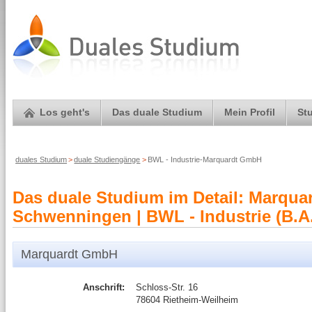
Los geht's
Das duale Studium
Mein Profil
St
duales Studium
>
duale Studiengänge
>
BWL - Industrie-Marquardt GmbH
Das duale Studium im Detail: Marqua
Schwenningen | BWL - Industrie (B.A
Marquardt GmbH
Anschrift:
Schloss-Str. 16
78604 Rietheim-Weilheim