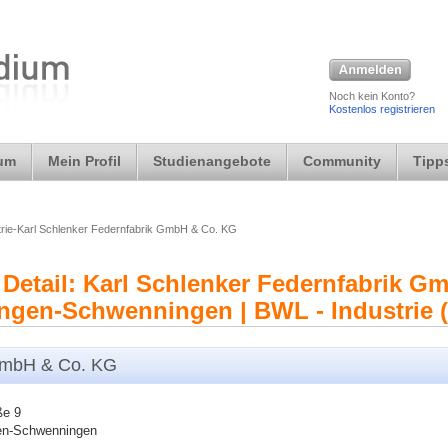
Noch kein Konto?
Kostenlos registrieren
ium
Mein Profil
Studienangebote
Community
Tipps
trie-Karl Schlenker Federnfabrik GmbH & Co. KG
Detail: Karl Schlenker Federnfabrik G
ngen-Schwenningen | BWL - Industrie (
 GmbH & Co. KG
ße 9
gen-Schwenningen