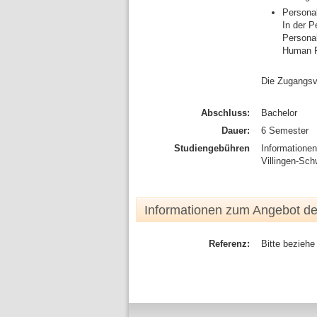
Personal
In der P
Personal
Human R
Die Zugangsv
Abschluss:
Bachelor
Dauer:
6 Semester
Studiengebühren
Informatione
Villingen-Sc
Informationen zum Angebot d
Referenz:
Bitte beziehe