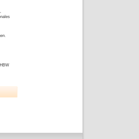
,
onales
gen.
 DHBW