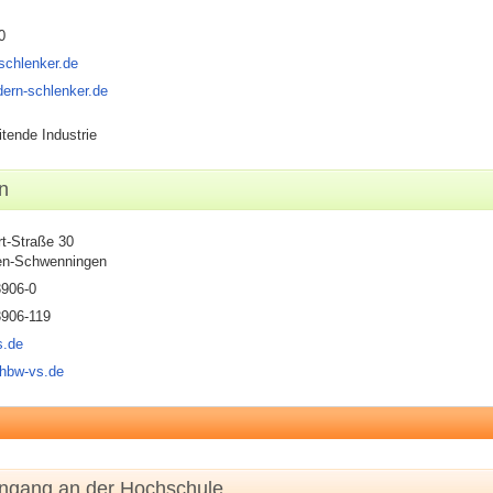
0
schlenker.de
dern-schlenker.de
itende Industrie
n
rt-Straße 30
gen-Schwenningen
3906-0
3906-119
s.de
dhbw-vs.de
engang an der Hochschule