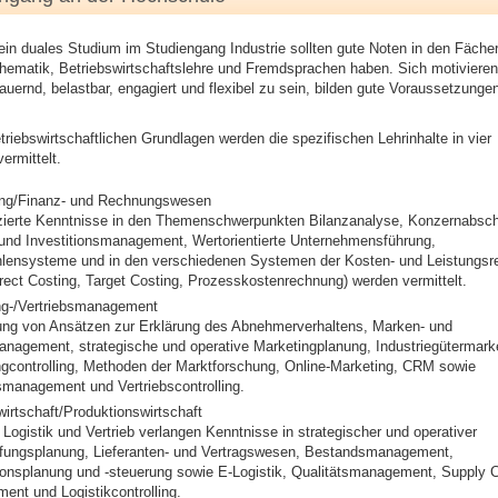
ein duales Studium im Studiengang Industrie sollten gute Noten in den Fäche
hematik, Betriebswirtschaftslehre und Fremdsprachen haben. Sich motivieren
uernd, belastbar, engagiert und flexibel zu sein, bilden gute Voraussetzunge
riebswirtschaftlichen Grundlagen werden die spezifischen Lehrinhalte in vier
ermittelt.
ling/Finanz- und Rechnungswesen
nzierte Kenntnisse in den Themenschwerpunkten Bilanzanalyse, Konzernabsch
und Investitionsmanagement, Wertorientierte Unternehmensführung,
lensysteme und in den verschiedenen Systemen der Kosten- und Leistungs
irect Costing, Target Costing, Prozesskostenrechnung) werden vermittelt.
ng-/Vertriebsmanagement
lung von Ansätzen zur Erklärung des Abnehmerverhaltens, Marken- und
nagement, strategische und operative Marketingplanung, Industriegütermarke
gcontrolling, Methoden der Marktforschung, Online-Marketing, CRM sowie
smanagement und Vertriebscontrolling.
wirtschaft/Produktionswirtschaft
 Logistik und Vertrieb verlangen Kenntnisse in strategischer und operativer
fungsplanung, Lieferanten- und Vertragswesen, Bestandsmanagement,
ionsplanung und -steuerung sowie E-Logistik, Qualitätsmanagement, Supply 
nt und Logistikcontrolling.