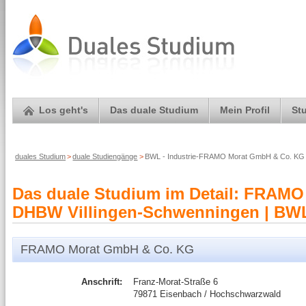
Los geht's
Das duale Studium
Mein Profil
St
duales Studium
>
duale Studiengänge
>
BWL - Industrie-FRAMO Morat GmbH & Co. KG
Das duale Studium im Detail: FRAMO
DHBW Villingen-Schwenningen | BWL -
FRAMO Morat GmbH & Co. KG
Anschrift:
Franz-Morat-Straße 6
79871 Eisenbach / Hochschwarzwald