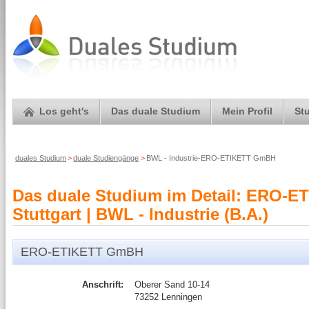
Los geht's
Das duale Studium
Mein Profil
St
duales Studium
>
duale Studiengänge
>
BWL - Industrie-ERO-ETIKETT GmBH
Das duale Studium im Detail: ERO-
Stuttgart | BWL - Industrie (B.A.)
ERO-ETIKETT GmBH
Anschrift:
Oberer Sand 10-14
73252 Lenningen