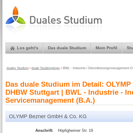
Los geht's
Das duale Studium
Mein Profil
St
duales Studium
>
duale Studiengänge
>
BWL - Industrie-/ Dienstleistungsmanagemen
Das duale Studium im Detail: OLYMP
DHBW Stuttgart | BWL - Industrie - In
Servicemanagement (B.A.)
OLYMP Bezner GmbH & Co. KG
Anschrift:
Höpfigheimer Str. 19