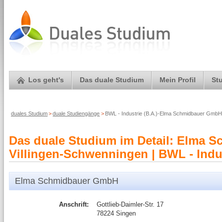
Los geht's
Das duale Studium
Mein Profil
St
duales Studium
>
duale Studiengänge
>
BWL - Industrie (B.A.)-Elma Schmidbauer GmbH
Das duale Studium im Detail: Elma
Villingen-Schwenningen | BWL - Indus
Elma Schmidbauer GmbH
Anschrift:
Gottlieb-Daimler-Str. 17
78224 Singen