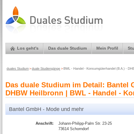
Los geht's
Das duale Studium
Mein Profil
St
duales Studium
>
duale Studiengänge
>
BWL - Handel - Konsumgüterhandel (B.A.) - D
Das duale Studium im Detail: Bantel
DHBW Heilbronn | BWL - Handel - Kon
Bantel GmbH - Mode und mehr
Anschrift:
Johann-Philipp-Palm Str. 23-25
73614 Schorndorf