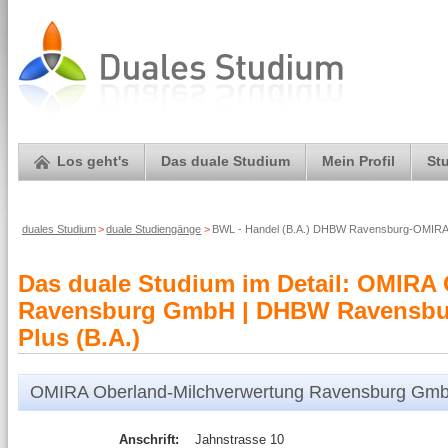
Los geht's
Das duale Studium
Mein Profil
St
duales Studium
>
duale Studiengänge
>
BWL - Handel (B.A.) DHBW Ravensburg-OMIRA
Das duale Studium im Detail: OMIRA
Ravensburg GmbH | DHBW Ravensburg
Plus (B.A.)
OMIRA Oberland-Milchverwertung Ravensburg Gm
Anschrift:
Jahnstrasse 10