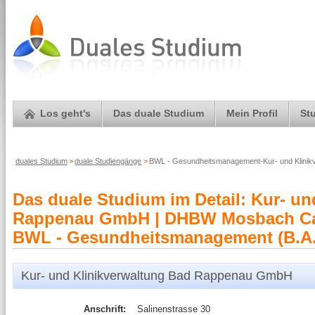
Los geht's
Das duale Studium
Mein Profil
St
duales Studium
>
duale Studiengänge
>
BWL - Gesundheitsmanagement-Kur- und Klini
Das duale Studium im Detail: Kur- un
Rappenau GmbH | DHBW Mosbach Ca
BWL - Gesundheitsmanagement (B.A.
Kur- und Klinikverwaltung Bad Rappenau GmbH
Anschrift:
Salinenstrasse 30