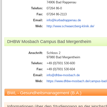
74906 Bad Rappenau
Telefon:
07264 86-0
Fax:
07264 86-2113
Email:
info@kurbadrappenau.de
Web:
http://www.schwaerzberg-klinik.de/
DHBW Mosbach Campus Bad Mergentheim
Anschrift:
Schloss 2
97980 Bad Mergentheim
Telefon:
+49 (0)7931 530-600
Fax:
+49 (0)7931 530-604
Email:
info@dhbw-mosbach.de
Web:
https://www.dhbw-mosbach.de/campus-bad
BWL - Gesundheitsmanagement (B.A.)
Informationen über den Studiengang an der Hochsc