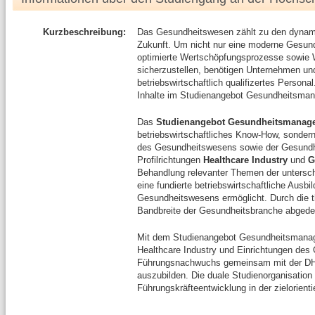
Kurzbeschreibung:
Das Gesundheitswesen zählt zu den dyna
Zukunft. Um nicht nur eine moderne Gesun
optimierte Wertschöpfungsprozesse sowie 
sicherzustellen, benötigen Unternehmen un
betriebswirtschaftlich qualifizertes Personal
Inhalte im Studienangebot Gesundheitsma
Das
Studienangebot Gesundheitsmanag
betriebswirtschaftliches Know-How, sonder
des Gesundheitswesens sowie der Gesundhei
Profilrichtungen
Healthcare Industry
und
G
Behandlung relevanter Themen der unterschi
eine fundierte betriebswirtschaftliche Ausb
Gesundheitswesens ermöglicht. Durch die th
Bandbreite der Gesundheitsbranche abgede
Mit dem Studienangebot Gesundheitsmana
Healthcare Industry und Einrichtungen des
Führungsnachwuchs gemeinsam mit der 
auszubilden. Die duale Studienorganisation f
Führungskräfteentwicklung in der zielorient