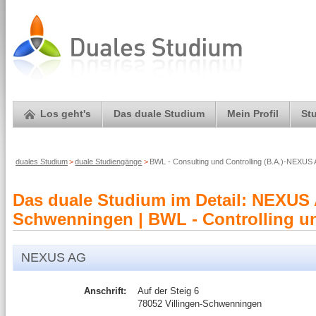
Los geht's
Das duale Studium
Mein Profil
St
duales Studium
>
duale Studiengänge
>
BWL - Consulting und Controlling (B.A.)-NEXUS
Das duale Studium im Detail: NEXUS 
Schwenningen | BWL - Controlling un
NEXUS AG
Anschrift:
Auf der Steig 6
78052 Villingen-Schwenningen