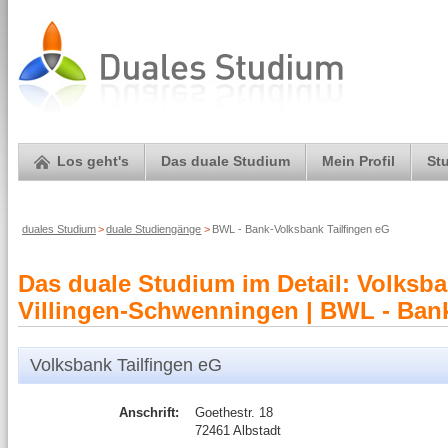
Los geht's
Das duale Studium
Mein Profil
St
duales Studium
>
duale Studiengänge
>
BWL - Bank-Volksbank Tailfingen eG
Das duale Studium im Detail: Volksb
Villingen-Schwenningen | BWL - Bank
Volksbank Tailfingen eG
Anschrift:
Goethestr. 18
72461 Albstadt