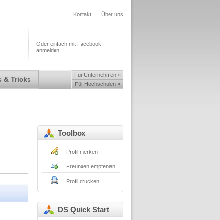
Kontakt
Über uns
Oder einfach mit Facebook
anmelden
Für Unternehmen »
 & Tricks
Für Hochschulen »
Toolbox
Profil merken
Freunden empfehlen
Profil drucken
DS Quick Start