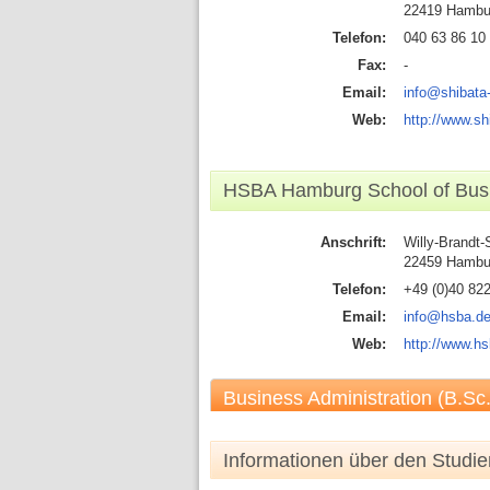
22419 Hambu
Telefon:
040 63 86 10
Fax:
-
Email:
info@shibata
Web:
http://www.sh
HSBA Hamburg School of Busi
Anschrift:
Willy-Brandt-
22459 Hambu
Telefon:
+49 (0)40 82
Email:
info@hsba.d
Web:
http://www.h
Business Administration (B.Sc.
Informationen über den Studi