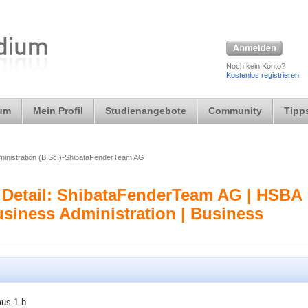
Noch kein Konto?
Kostenlos registrieren
ium
Mein Profil
Studienangebote
Community
Tipps
ministration (B.Sc.)-ShibataFenderTeam AG
 Detail: ShibataFenderTeam AG | HSBA
siness Administration | Business
aus 1 b