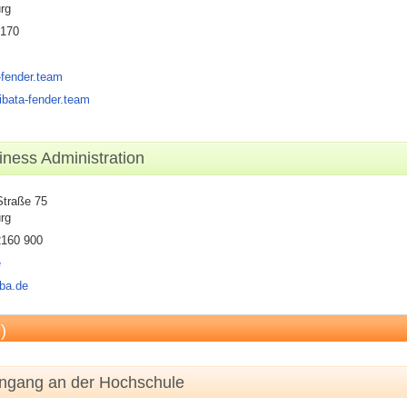
rg
 170
-fender.team
ibata-fender.team
ness Administration
Straße 75
rg
2160 900
e
sba.de
)
engang an der Hochschule