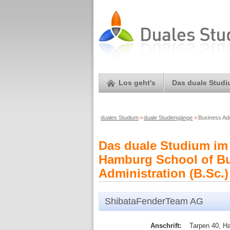
Los geht's
Das duale Stud
duales Studium
>
duale Studiengänge
>
Business Ad
Das duale Studium im
Hamburg School of Bu
Administration (B.Sc.)
ShibataFenderTeam AG
Anschrift:
Tarpen 40, H