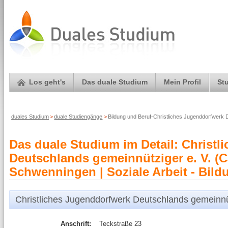
Los geht's
Das duale Studium
Mein Profil
St
duales Studium
>
duale Studiengänge
>
Bildung und Beruf-Christliches Jugenddorfwerk 
Das duale Studium im Detail: Christ
Deutschlands gemeinnütziger e. V. (C
Schwenningen | Soziale Arbeit - Bild
Christliches Jugenddorfwerk Deutschlands gemeinnüt
Anschrift:
Teckstraße 23