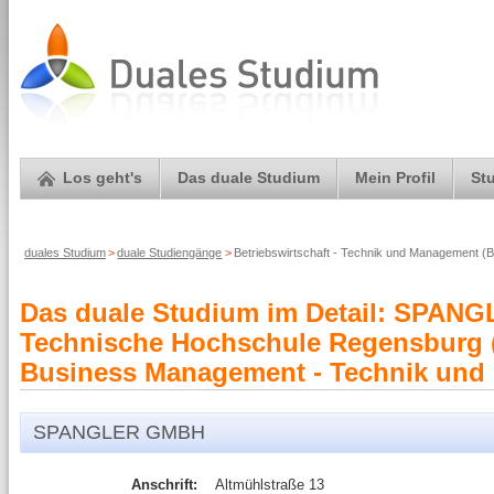
Los geht's
Das duale Studium
Mein Profil
St
duales Studium
>
duale Studiengänge
>
Betriebswirtschaft - Technik und Management
Das duale Studium im Detail: SPAN
Technische Hochschule Regensburg 
Business Management - Technik und
SPANGLER GMBH
Anschrift:
Altmühlstraße 13