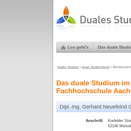
Los geht's
Das duale Stud
duales Studium
>
duale Studiengänge
>
Betriebswirt
Das duale Studium im 
Fachhochschule Aachen 
Dipl.-Ing. Gerhard Neuefeind
Anschrift:
Krefelder Str
52146 Würse