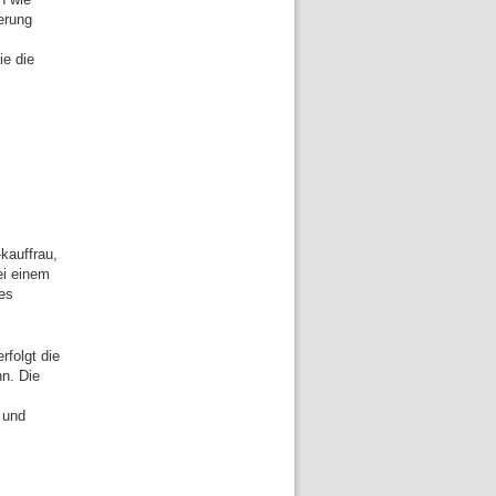
erung
ie die
kauffrau,
ei einem
hes
folgt die
n. Die
 und