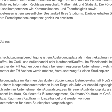
ftslehre, Informatik, Rechtswissenschaft, Mathematik und Statistik. Die Förd
hlüsselkompetenzen wie Kommunikations- und Teamfähigkeit sowie
tenzen ist ein wesentlicher Bestandteil Ihres Studiums. Darüber erhalten S
Ihre Fremdsprachenkompetenz gezielt zu erweitern.
 Jahres
hschulzugangsberechtigung ist ein Ausbildungsplatz als Industriekaufmann/-
ffrau im Groß- und Außenhandel oder Kaufmann/Kauffrau im Einzelhandel b
artner der FH Aachen oder initiativ bei einem regionalen Unternehmen, welc
partner der FH Aachen werde möchte, Voraussetzung für einen Studienplatz.
bildungsplatz im Rahmen des dualen Studiengangs Betriebswirtschaft PLuS er
i einem Kooperationsunternehmen in der Regel ein Jahr vor Ausbildungsbegin
chlaufen im Unternehmen den Auswahlprozess für einen Ausbildungsplatz als
fmann/-kauffrau, Kaufleute für Büromanagement, Kaufmann/Kauffrau im Groß-
bzw. Kaufmann/Kauffrau im Einzelhandel und werden von den
unternehmen für einen Studienplatz vorgeschlagen.