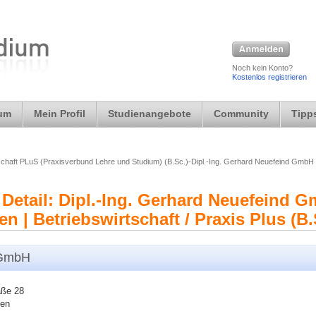
Noch kein Konto?
Kostenlos registrieren
ium
Mein Profil
Studienangebote
Community
Tipps
schaft PLuS (Praxisverbund Lehre und Studium) (B.Sc.)-Dipl.-Ing. Gerhard Neuefeind GmbH
Detail: Dipl.-Ing. Gerhard Neuefeind G
| Betriebswirtschaft / Praxis Plus (B.
 GmbH
aße 28
len