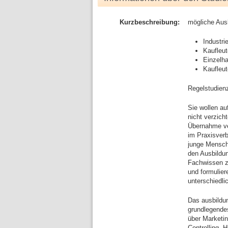
Kurzbeschreibung:
mögliche Aus
Industri
Kaufleu
Einzelha
Kaufleu
Regelstudienz
Sie wollen au
nicht verzich
Übernahme ver
im Praxisverb
junge Mensche
den Ausbildu
Fachwissen z
und formulier
unterschiedl
Das ausbildun
grundlegendes
über Marketin
Controlling. 