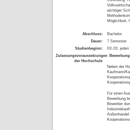
Volkswirtscha
wichtiger Sc
Methodenkompe
Möglichkeit, 
Abschluss:
Bachelor
Dauer:
7 Semester
Studienbeginn:
01\.03. jeden
Zulassungsvoraussetzungen
Bewerbung
der Hochschule
Neben der Hoc
Kaufmann/Kau
Kooperationsp
Kooperations
Für einen Aus
Bewerbung be
Bewerber dur
Industriekau
Außenhandel 
Kooperations