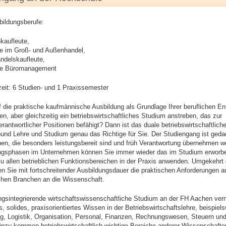
bildungsberufe:
ekaufleute,
te im Groß- und Außenhandel,
ndelskaufleute,
te Büromanagement
eit: 6 Studien- und 1 Praxissemester
f die praktische kaufmännische Ausbildung als Grundlage Ihrer beruflichen En
ten, aber gleichzeitig ein betriebswirtschaftliches Studium anstreben, das zur
antwortlicher Positionen befähigt? Dann ist das duale betriebswirtschaftlich
und Lehre und Studium genau das Richtige für Sie. Der Studiengang ist gedac
n, die besonders leistungsbereit sind und früh Verantwortung übernehmen wo
ngsphasen im Unternehmen können Sie immer wieder das im Studium erworb
u allen betrieblichen Funktionsbereichen in der Praxis anwenden. Umgekehrt
en Sie mit fortschreitender Ausbildungsdauer die praktischen Anforderungen 
ichen Branchen an die Wissenschaft.
gsintegrierende wirtschaftswissenschaftliche Studium an der FH Aachen verm
, solides, praxisorientiertes Wissen in der Betriebswirtschaftslehre, beispiel
g, Logistik, Organisation, Personal, Finanzen, Rechnungswesen, Steuern un
Hinzu kommen betriebswirtschaftlich wichtige Bereiche anderer Wissenschafte