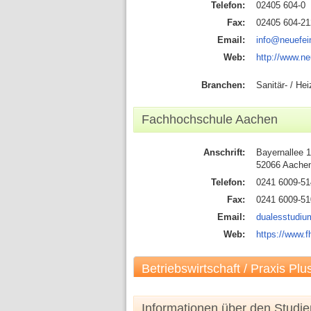
Telefon:
02405 604-0
Fax:
02405 604-21
Email:
info@neuefei
Web:
http://www.ne
Branchen:
Sanitär- / He
Fachhochschule Aachen
Anschrift:
Bayernallee 1
52066 Aache
Telefon:
0241 6009-5
Fax:
0241 6009-5
Email:
dualesstudi
Web:
https://www.f
Betriebswirtschaft / Praxis Plu
Informationen über den Studi