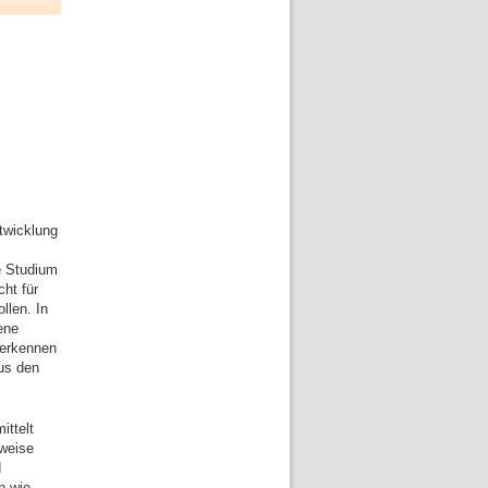
twicklung
e Studium
ht für
llen. In
ene
 erkennen
aus den
ittelt
sweise
d
n wie