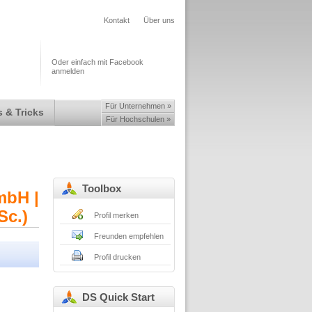
Kontakt
Über uns
Oder einfach mit Facebook
anmelden
Für Unternehmen »
 & Tricks
Für Hochschulen »
Toolbox
mbH |
Sc.)
Profil merken
Freunden empfehlen
Profil drucken
DS Quick Start