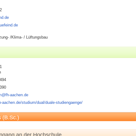
2
nd.de
uefeind.de
izung- /Klima- / Lüftungsbau
1
n
1494
1090
um@fh-aachen.de
h-aachen.de/studium/dual/duale-studiengaenge/
s (B.Sc.)
engang an der Hochschule