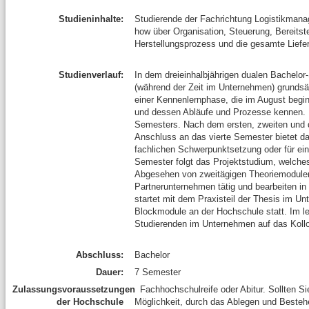
Studieninhalte:
Studierende der Fachrichtung Logistikmana
how über Organisation, Steuerung, Bereits
Herstellungsprozess und die gesamte Liefer
Studienverlauf:
In dem dreieinhalbjährigen dualen Bachelor
(während der Zeit im Unternehmen) grundsät
einer Kennenlernphase, die im August begin
und dessen Abläufe und Prozesse kennen. 
Semesters. Nach dem ersten, zweiten und dr
Anschluss an das vierte Semester bietet das
fachlichen Schwerpunktsetzung oder für ei
Semester folgt das Projektstudium, welche
Abgesehen von zweitägigen Theoriemodulen 
Partnerunternehmen tätig und bearbeiten i
startet mit dem Praxisteil der Thesis im U
Blockmodule an der Hochschule statt. Im le
Studierenden im Unternehmen auf das Kollo
Abschluss:
Bachelor
Dauer:
7 Semester
Zulassungsvoraussetzungen
Fachhochschulreife oder Abitur. Sollten Si
der Hochschule
Möglichkeit, durch das Ablegen und Bestehen