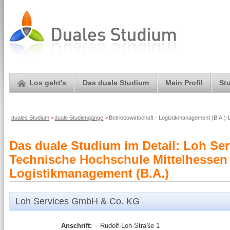
Los geht's
Das duale Studium
Mein Profil
St
duales Studium
>
duale Studiengänge
>
Betriebswirtschaft - Logistikmanagement (B.A.
Das duale Studium im Detail: Loh Se
Technische Hochschule Mittelhessen |
Logistikmanagement (B.A.)
Loh Services GmbH & Co. KG
Anschrift:
Rudolf-Loh-Straße 1