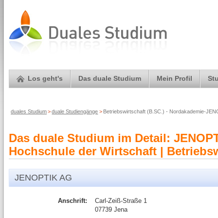
Los geht's
Das duale Studium
Mein Profil
St
duales Studium
>
duale Studiengänge
>
Betriebswirtschaft (B.SC.) - Nordakademie-JE
Das duale Studium im Detail: JEN
Hochschule der Wirtschaft | Betriebsw
JENOPTIK AG
Anschrift:
Carl-Zeiß-Straße 1
07739 Jena