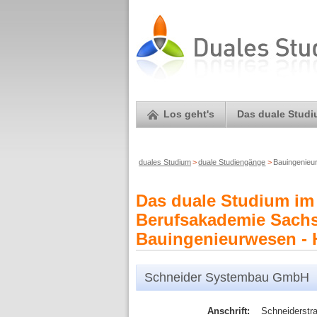
Los geht's
Das duale Stud
duales Studium
>
duale Studiengänge
>
Bauingenieu
Das duale Studium im
Berufsakademie Sachs
Bauingenieurwesen - 
Schneider Systembau GmbH
Anschrift:
Schneiderstr