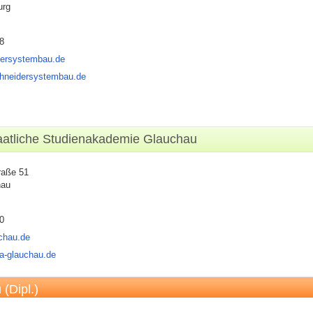
urg
8
ersystembau.de
chneidersystembau.de
aatliche Studienakademie Glauchau
raße 51
hau
0
chau.de
ba-glauchau.de
(Dipl.)