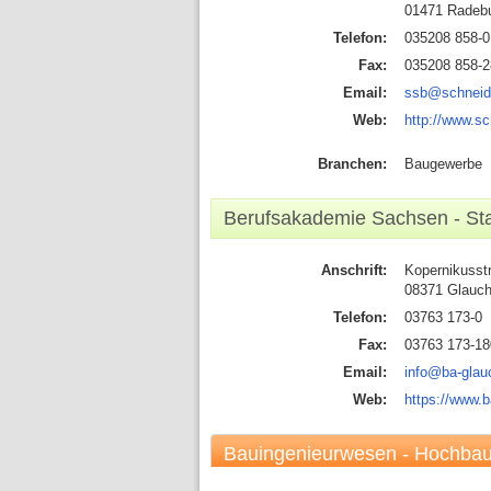
01471 Radeb
Telefon:
035208 858-0
Fax:
035208 858-2
Email:
ssb@schneid
Web:
http://www.s
Branchen:
Baugewerbe
Berufsakademie Sachsen - St
Anschrift:
Kopernikusst
08371 Glauc
Telefon:
03763 173-0
Fax:
03763 173-18
Email:
info@ba-glau
Web:
https://www.
Bauingenieurwesen - Hochbau 