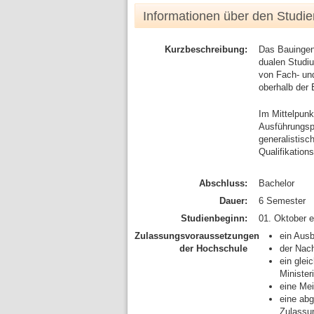
Informationen über den Studi
Kurzbeschreibung:
Das Bauingeni
dualen Studi
von Fach- und
oberhalb der 
Im Mittelpun
Ausführungsp
generalistisc
Qualifikation
Abschluss:
Bachelor
Dauer:
6 Semester
Studienbeginn:
01. Oktober e
Zulassungsvoraussetzungen
ein Ausb
der Hochschule
der Nac
ein glei
Ministe
eine Mei
eine abg
Zulassu