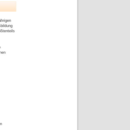
ährigen
sbildung
ßtenteils
e
inen
en