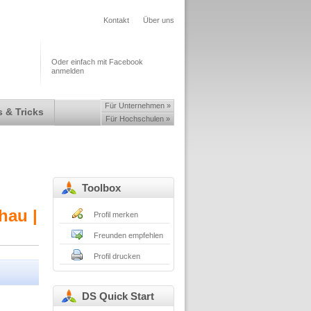
Kontakt
Über uns
Oder einfach mit Facebook
anmelden
Für Unternehmen »
 & Tricks
Für Hochschulen »
Toolbox
hau |
Profil merken
Freunden empfehlen
Profil drucken
DS Quick Start