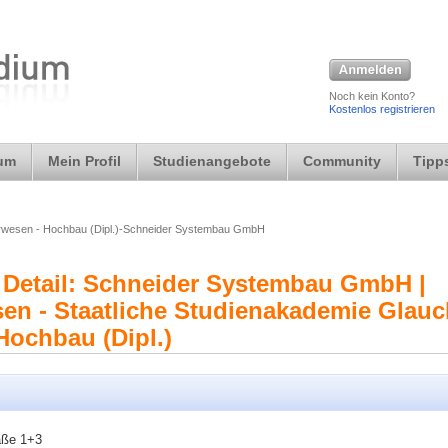
Noch kein Konto?
Kostenlos registrieren
ium
Mein Profil
Studienangebote
Community
Tipps
rwesen - Hochbau (Dipl.)-Schneider Systembau GmbH
 Detail: Schneider Systembau GmbH |
en - Staatliche Studienakademie Glauc
Hochbau (Dipl.)
aße 1+3