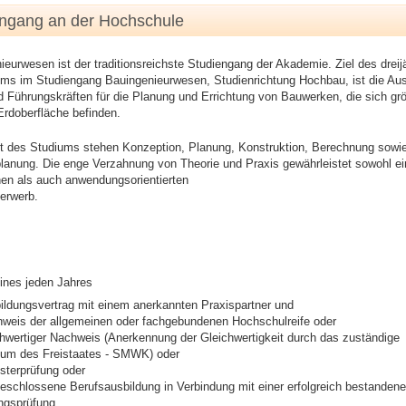
engang an der Hochschule
eurwesen ist der traditionsreichste Studiengang der Akademie. Ziel des dreij
ums im Studiengang Bauingenieurwesen, Studienrichtung Hochbau, ist die Au
 Führungskräften für die Planung und Errichtung von Bauwerken, die sich grö
Erdoberfläche befinden.
kt des Studiums stehen Konzeption, Planung, Konstruktion, Berechnung sowi
lanung. Die enge Verzahnung von Theorie und Praxis gewährleistet sowohl e
hen als auch anwendungsorientierten
serwerb.
ines jeden Jahres
ildungsvertrag mit einem anerkannten Praxispartner und
hweis der allgemeinen oder fachgebundenen Hochschulreife oder
chwertiger Nachweis (Anerkennung der Gleichwertigkeit durch das zuständige
rium des Freistaates - SMWK) oder
sterprüfung oder
eschlossene Berufsausbildung in Verbindung mit einer erfolgreich bestanden
ngsprüfung.