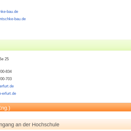
hke-bau.de
entschke-bau.de
ße 25
700-834
700-703
rfurt.de
-erfurt.de
Eng.)
engang an der Hochschule