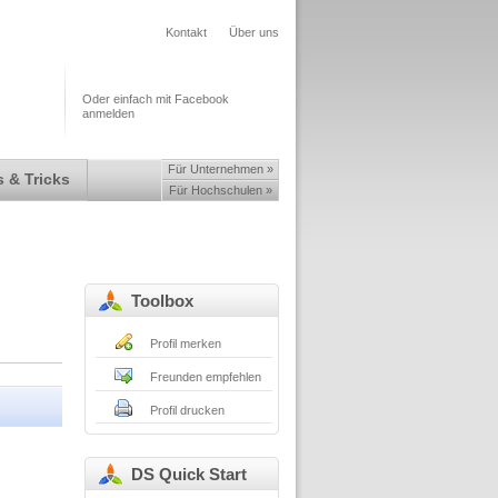
Kontakt
Über uns
Oder einfach mit Facebook
anmelden
Für Unternehmen »
 & Tricks
Für Hochschulen »
Toolbox
Profil merken
Freunden empfehlen
Profil drucken
DS Quick Start