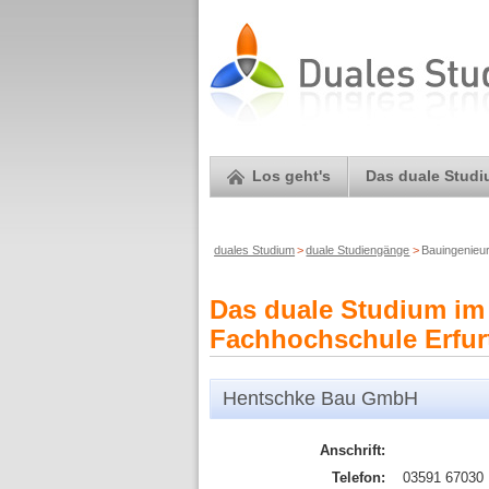
Los geht's
Das duale Stud
duales Studium
>
duale Studiengänge
>
Bauingenieu
Das duale Studium im
Fachhochschule Erfurt
Hentschke Bau GmbH
Anschrift:
Telefon:
03591 67030