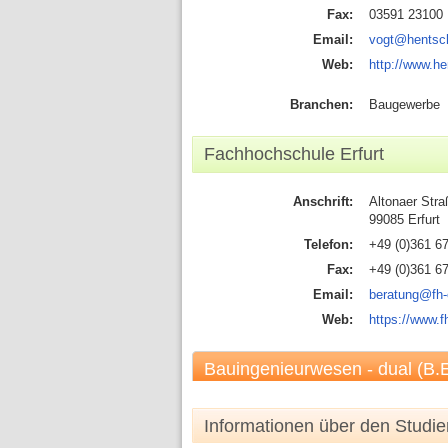
Fax:
03591 23100
Email:
vogt@hentsc
Web:
http://www.h
Branchen:
Baugewerbe
Fachhochschule Erfurt
Anschrift:
Altonaer Stra
99085 Erfurt
Telefon:
+49 (0)361 6
Fax:
+49 (0)361 6
Email:
beratung@fh-e
Web:
https://www.fh
Bauingenieurwesen - dual (B.
Informationen über den Studi