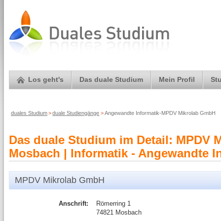
Los geht's
Das duale Studium
Mein Profil
St
duales Studium
>
duale Studiengänge
>
Angewandte Informatik-MPDV Mikrolab GmbH
Das duale Studium im Detail: MPDV
Mosbach | Informatik - Angewandte In
MPDV Mikrolab GmbH
Anschrift:
Römerring 1
74821 Mosbach