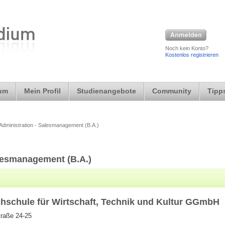
Noch kein Konto?
Kostenlos registrieren
ium
Mein Profil
Studienangebote
Community
Tipps
Administration - Salesmanagement (B.A.)
lesmanagement (B.A.)
chschule für Wirtschaft, Technik und Kultur GGmbH
traße 24-25