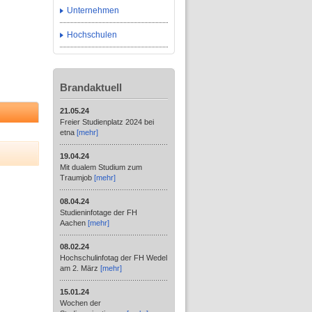
Unternehmen
Hochschulen
Brandaktuell
21.05.24
Freier Studienplatz 2024 bei
etna
[mehr]
19.04.24
Mit dualem Studium zum
Traumjob
[mehr]
08.04.24
Studieninfotage der FH
Aachen
[mehr]
08.02.24
Hochschulinfotag der FH Wedel
am 2. März
[mehr]
15.01.24
Wochen der