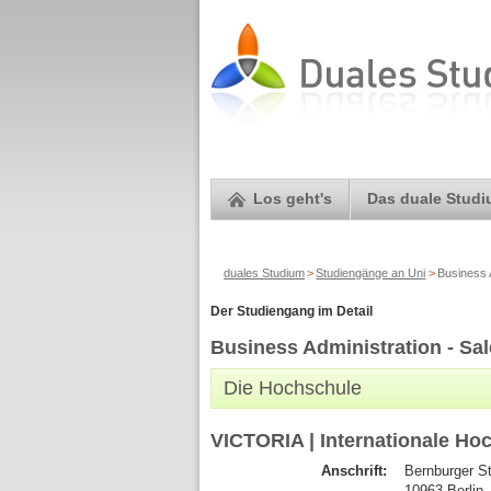
Los geht's
Das duale Stud
duales Studium
>
Studiengänge an Uni
>
Business 
Der Studiengang im Detail
Business Administration - Sa
Die Hochschule
VICTORIA | Internationale Ho
Anschrift:
Bernburger S
10963 Berlin