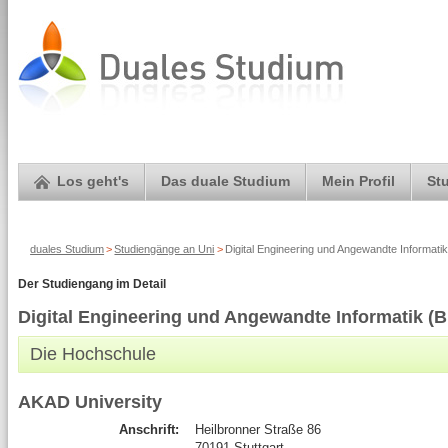
Los geht's
Das duale Studium
Mein Profil
St
duales Studium
>
Studiengänge an Uni
>
Digital Engineering und Angewandte Informatik
Der Studiengang im Detail
Digital Engineering und Angewandte Informatik (B
Die Hochschule
AKAD University
Anschrift:
Heilbronner Straße 86
70191 Stuttgart