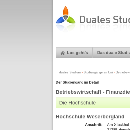
Los geht's
Das duale Stud
duales Studium
>
Studiengänge an Uni
>
Betriebswi
Der Studiengang im Detail
Betriebswirtschaft - Finanzdie
Die Hochschule
Hochschule Weserbergland
Anschrift:
Am Stockhof
31785 Hame