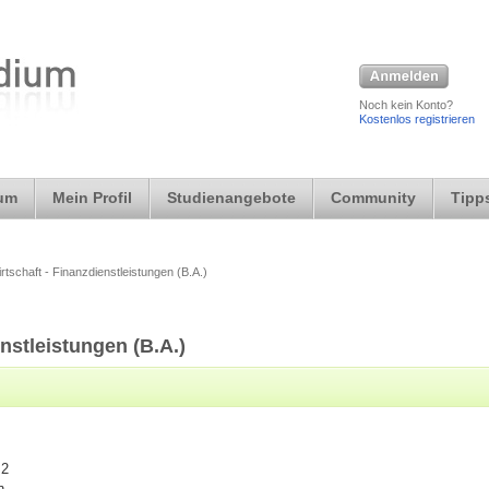
Noch kein Konto?
Kostenlos registrieren
ium
Mein Profil
Studienangebote
Community
Tipps
rtschaft - Finanzdienstleistungen (B.A.)
nstleistungen (B.A.)
 2
ln