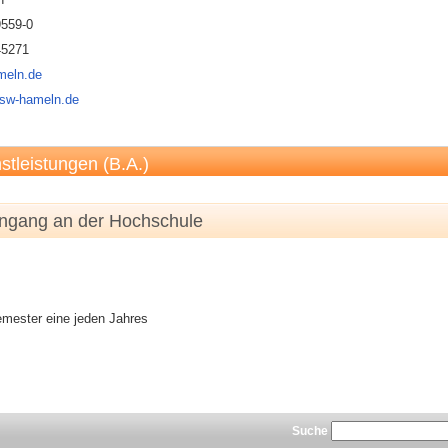
9559-0
45271
meln.de
hsw-hameln.de
stleistungen (B.A.)
engang an der Hochschule
mester eine jeden Jahres
Suche