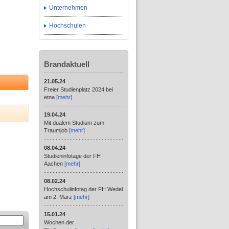
Unternehmen
Hochschulen
Brandaktuell
21.05.24
Freier Studienplatz 2024 bei
etna
[mehr]
19.04.24
Mit dualem Studium zum
Traumjob
[mehr]
08.04.24
Studieninfotage der FH
Aachen
[mehr]
08.02.24
Hochschulinfotag der FH Wedel
am 2. März
[mehr]
15.01.24
Wochen der