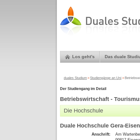
Los geht's
Das duale Stud
duales Studium
>
Studiengänge an Uni
>
Betriebswi
Der Studiengang im Detail
Betriebswirtschaft - Tourismu
Die Hochschule
Duale Hochschule Gera-Eise
Anschrift:
Am Wartenbe
99817 Eisen