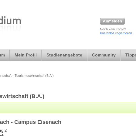
Noch kein Konto?
Kostenlos registrieren
ium
Mein Profil
Studienangebote
Community
Tipps
rtschaft - Tourismuswirtschaft (B.A.)
swirtschaft (B.A.)
nach - Campus Eisenach
rg 2
ach