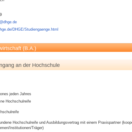
9
h@dhge.de
dhge.de/DHGE/Studiengaenge.html
irtschaft (B.A.)
engang an der Hochschule
eones jeden Jahres
ine Hochschulreife
hschulreife
ndene Hochschulreife und Ausbildungsvertrag mit einem Praxispartner (koop
men/Institutionen/Träger)