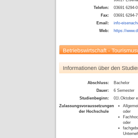
Telefon:
03691 6294-0
Fax:
03691 6294-7
Email:
info-eisenac
Web:
https://www.
Betriebswirtschaft - Tourismusw
Informationen über den Studi
Abschluss:
Bachelor
Dauer:
6 Semester
Studienbeginn:
01\.Oktober 
Zulassungsvoraussetzungen
Allgeme
der Hochschule
oder
Fachhoc
oder
fachgebu
Unterneh