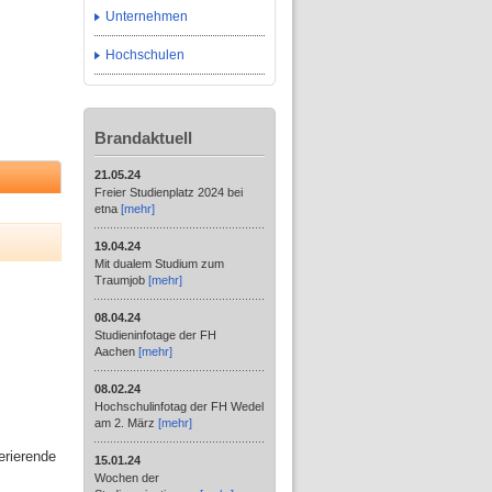
Unternehmen
Hochschulen
Brandaktuell
21.05.24
Freier Studienplatz 2024 bei
etna
[mehr]
19.04.24
Mit dualem Studium zum
Traumjob
[mehr]
08.04.24
Studieninfotage der FH
Aachen
[mehr]
08.02.24
Hochschulinfotag der FH Wedel
am 2. März
[mehr]
erierende
15.01.24
Wochen der