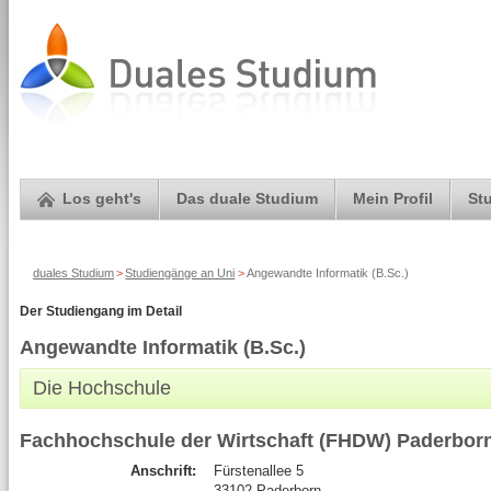
Los geht's
Das duale Studium
Mein Profil
St
duales Studium
>
Studiengänge an Uni
>
Angewandte Informatik (B.Sc.)
Der Studiengang im Detail
Angewandte Informatik (B.Sc.)
Die Hochschule
Fachhochschule der Wirtschaft (FHDW) Paderbor
Anschrift:
Fürstenallee 5
33102 Paderborn