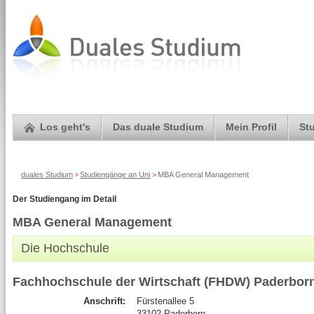
Los geht's
Das duale Studium
Mein Profil
St
duales Studium
>
Studiengänge an Uni
>
MBA General Management
Der Studiengang im Detail
MBA General Management
Die Hochschule
Fachhochschule der Wirtschaft (FHDW) Paderbor
Anschrift:
Fürstenallee 5
33102 Paderborn