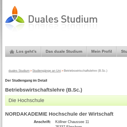
Los geht's
Das duale Studium
Mein Profil
St
duales Studium
>
Studiengänge an Uni
>
Betriebswirtschaftslehre (B.Sc.)
Der Studiengang im Detail
Betriebswirtschaftslehre (B.Sc.)
Die Hochschule
NORDAKADEMIE Hochschule der Wirtschaft
Anschrift:
Köllner Chaussee 11
25337 Elmshorn