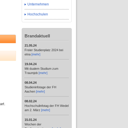
Unternehmen
Hochschulen
Brandaktuell
21.05.24
Freier Studienplatz 2024 bei
etna
[mehr]
19.04.24
Mit dualem Studium zum
Traumjob
[mehr]
08.04.24
Studieninfotage der FH
Aachen
[mehr]
08.02.24
art.
Hochschulinfotag der FH Wedel
am 2. März
[mehr]
15.01.24
Wochen der