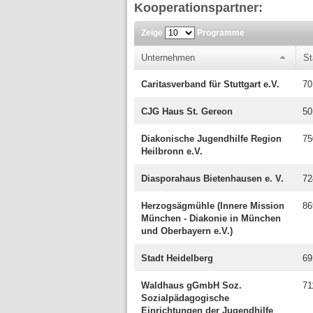
Kooperationspartner:
Zeige
Programme
Unternehmen
St
Caritasverband für Stuttgart e.V.
70
CJG Haus St. Gereon
50
Diakonische Jugendhilfe Region
75
Heilbronn e.V.
Diasporahaus Bietenhausen e. V.
72
Herzogsägmühle (Innere Mission
86
München - Diakonie in München
und Oberbayern e.V.)
Stadt Heidelberg
69
Waldhaus gGmbH Soz.
71
Sozialpädagogische
Einrichtungen der Jugendhilfe