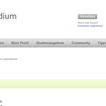
Noch kein Konto?
Kostenlos registrieren
ium
Mein Profil
Studienangebote
Community
Tipps
nd Jugendarbeit
56
art