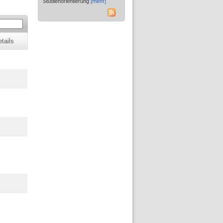
Studienorientierung
[mehr]
tails