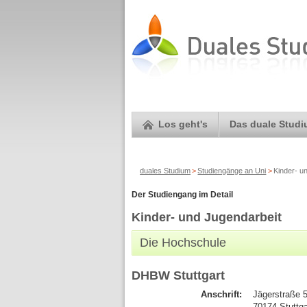
Los geht's
Das duale Stud
duales Studium
>
Studiengänge an Uni
>
Kinder- u
Der Studiengang im Detail
Kinder- und Jugendarbeit
Die Hochschule
DHBW Stuttgart
Anschrift:
Jägerstraße 
70174 Stuttg