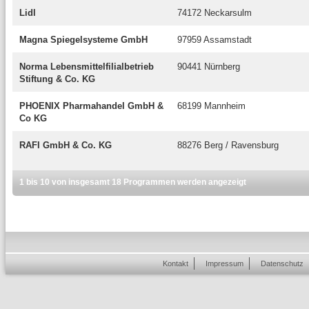
Lidl
74172 Neckarsulm
Magna Spiegelsysteme GmbH
97959 Assamstadt
Norma Lebensmittelfilialbetrieb
90441 Nürnberg
Stiftung & Co. KG
PHOENIX Pharmahandel GmbH &
68199 Mannheim
Co KG
RAFI GmbH & Co. KG
88276 Berg / Ravensburg
1 bis 10 von insgesamt 18 Programmen werden angezeigt
Kontakt
Impressum
Datenschutz