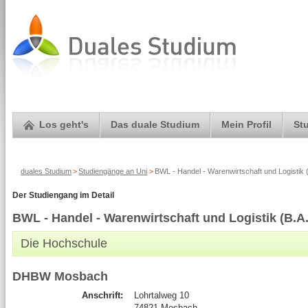
Los geht's
Das duale Studium
Mein Profil
St
duales Studium
>
Studiengänge an Uni
>
BWL - Handel - Warenwirtschaft und Logistik 
Der Studiengang im Detail
BWL - Handel - Warenwirtschaft und Logistik (B.A.
Die Hochschule
DHBW Mosbach
Anschrift:
Lohrtalweg 10
74821 Mosbach