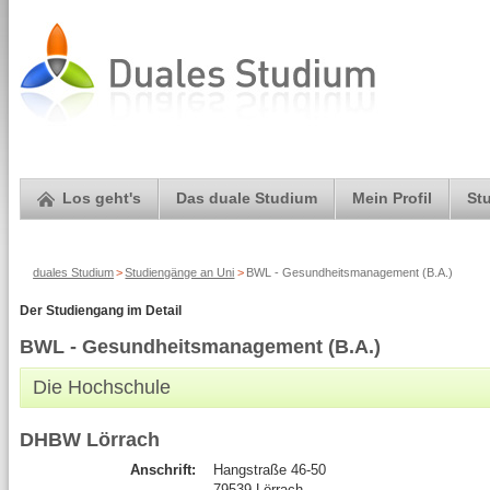
Los geht's
Das duale Studium
Mein Profil
St
duales Studium
>
Studiengänge an Uni
>
BWL - Gesundheitsmanagement (B.A.)
Der Studiengang im Detail
BWL - Gesundheitsmanagement (B.A.)
Die Hochschule
DHBW Lörrach
Anschrift:
Hangstraße 46-50
79539 Lörrach