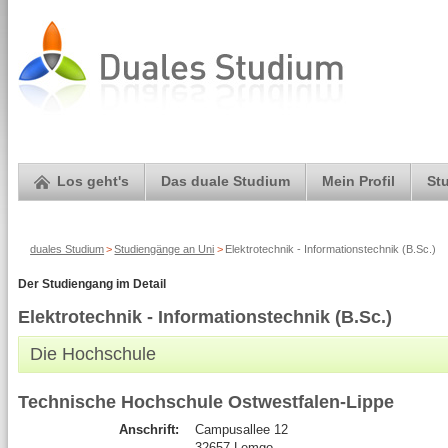
Los geht's
Das duale Studium
Mein Profil
St
duales Studium
>
Studiengänge an Uni
>
Elektrotechnik - Informationstechnik (B.Sc.)
Der Studiengang im Detail
Elektrotechnik - Informationstechnik (B.Sc.)
Die Hochschule
Technische Hochschule Ostwestfalen-Lippe
Anschrift:
Campusallee 12
32657 Lemgo