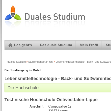
Los geht's
Das duale Studium
Mein Profil
St
duales Studium
>
Studiengänge an Uni
>
Lebensmitteltechnologie - Back- und Süßware
Der Studiengang im Detail
Lebensmitteltechnologie - Back- und Süßwarentec
Die Hochschule
Technische Hochschule Ostwestfalen-Lippe
Anschrift:
Campusallee 12
32657 Lemgo