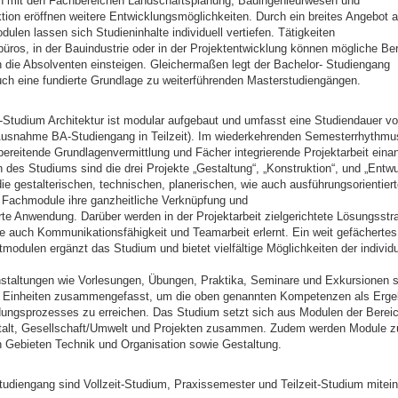
n mit den Fachbereichen Landschaftsplanung, Bauingenieurwesen und
ion eröffnen weitere Entwicklungsmöglichkeiten. Durch ein breites Angebot 
dulen lassen sich Studieninhalte individuell vertiefen. Tätigkeiten
rbüros, in der Bauindustrie oder in der Projektentwicklung können mögliche Ber
n die Absolventen einsteigen. Gleichermaßen legt der Bachelor- Studiengang
uch eine fundierte Grundlage zu weiterführenden Masterstudiengängen.
-Studium Architektur ist modular aufgebaut und umfasst eine Studiendauer v
usnahme BA-Studiengang in Teilzeit). Im wiederkehrenden Semesterrhythmu
ereitende Grundlagenvermittlung und Fächer integrierende Projektarbeit eina
n des Studiums sind die drei Projekte „Gestaltung“, „Konstruktion“, und „Entwur
die gestalterischen, technischen, planerischen, wie auch ausführungsorientiert
 Fachmodule ihre ganzheitliche Verknüpfung und
erte Anwendung. Darüber werden in der Projektarbeit zielgerichtete Lösungsstr
ie auch Kommunikationsfähigkeit und Teamarbeit erlernt. Ein weit gefächerte
tmodulen ergänzt das Studium und bietet vielfältige Möglichkeiten der individ
nstaltungen wie Vorlesungen, Übungen, Praktika, Seminare und Exkursionen s
 Einheiten zusammengefasst, um die oben genannten Kompetenzen als Erge
ldungsprozesses zu erreichen. Das Studium setzt sich aus Modulen der Berei
talt, Gesellschaft/Umwelt und Projekten zusammen. Zudem werden Module z
en Gebieten Technik und Organisation sowie Gestaltung.
udiengang sind Vollzeit-Studium, Praxissemester und Teilzeit-Studium mitei