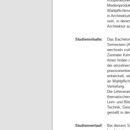
Kooperatione
Medienprodukt
Wahlpflichtmo
in Architektu
sein, in dene
Architektur a
Studieninhalte:
Das Bachelor
Semestern (A
wechseln vorb
Zentraler Ker
ihnen finden 
der einzelnen
praxisorienti
entwickelt, w
an Wahlpflich
Vertiefung.
Die Lehrvera
thematischen
Lern- und Bi
Technik, Ges
gestellt in d
Studienverlauf:
Bei diesem St