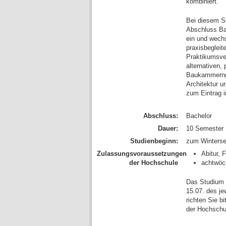
kombiniert.
Bei diesem S
Abschluss Bac
ein und wechs
praxisbegleit
Praktikumsver
alternativen,
Baukammernge
Architektur u
zum Eintrag i
Abschluss:
Bachelor
Dauer:
10 Semester
Studienbeginn:
zum Winterse
Zulassungsvoraussetzungen
Abitur, 
der Hochschule
achtwöc
Das Studium 
15.07. des je
richten Sie b
der Hochschu