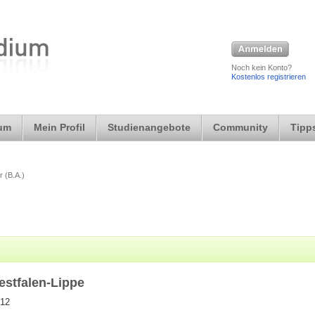
Noch kein Konto?
Kostenlos registrieren
ium
Mein Profil
Studienangebote
Community
Tipps
r (B.A.)
stfalen-Lippe
 12
o