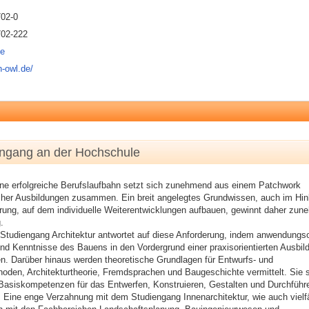
702-0
702-222
de
h-owl.de/
engang an der Hochschule
ine erfolgreiche Berufslaufbahn setzt sich zunehmend aus einem Patchwork
cher Ausbildungen zusammen. Ein breit angelegtes Grundwissen, auch im Hinb
erung, auf dem individuelle Weiterentwicklungen aufbauen, gewinnt daher zu
.
Studiengang Architektur antwortet auf diese Anforderung, indem anwendungsor
und Kenntnisse des Bauens in den Vordergrund einer praxisorientierten Ausbil
en. Darüber hinaus werden theoretische Grundlagen für Entwurfs- und
den, Architekturtheorie, Fremdsprachen und Baugeschichte vermittelt. Sie s
Basiskompetenzen für das Entwerfen, Konstruieren, Gestalten und Durchführ
Eine enge Verzahnung mit dem Studiengang Innenarchitektur, wie auch vielfä