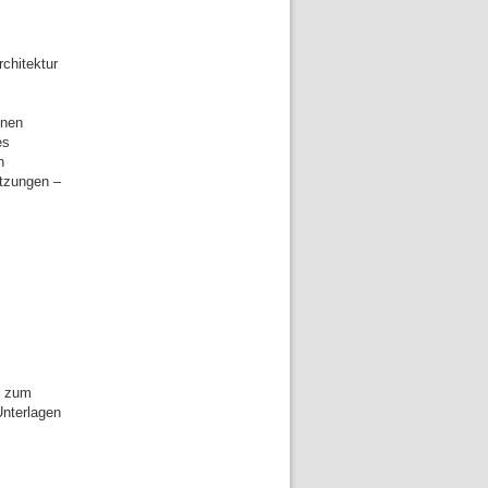
chitektur
inen
es
n
etzungen –
s zum
Unterlagen