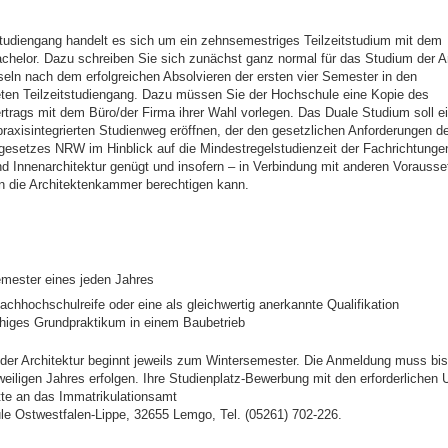
tudiengang handelt es sich um ein zehnsemestriges Teilzeitstudium mit dem
helor. Dazu schreiben Sie sich zunächst ganz normal für das Studium der Ar
eln nach dem erfolgreichen Absolvieren der ersten vier Semester in den
eten Teilzeitstudiengang. Dazu müssen Sie der Hochschule eine Kopie des
trags mit dem Büro/der Firma ihrer Wahl vorlegen. Das Duale Studium soll e
 praxisintegrierten Studienweg eröffnen, der den gesetzlichen Anforderungen d
setzes NRW im Hinblick auf die Mindestregelstudienzeit der Fachrichtunge
nd Innenarchitektur genügt und insofern – in Verbindung mit anderen Vorauss
n die Architektenkammer berechtigen kann.
mester eines jeden Jahres
Fachhochschulreife oder eine als gleichwertig anerkannte Qualifikation
higes Grundpraktikum in einem Baubetrieb
der Architektur beginnt jeweils zum Wintersemester. Die Anmeldung muss bi
weiligen Jahres erfolgen. Ihre Studienplatz-Bewerbung mit den erforderlichen 
itte an das Immatrikulationsamt
le Ostwestfalen-Lippe, 32655 Lemgo, Tel. (05261) 702-226.