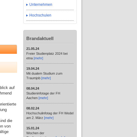
Unternehmen
Hochschulen
Brandaktuell
21.05.24
Freier Studienplatz 2024 bei
etna
[mehr]
19.04.24
Mit dualem Studium zum
Traumjob
[mehr]
lick auf
08.04.24
nehmend
Studieninfotage der FH
Aachen
[mehr]
ientierte
08.02.24
dung
Hochschulinfotag der FH Wedel
am 2. März
[mehr]
ind die
en von
15.01.24
ltige
Wochen der