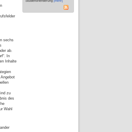
Studienorientierung
[mehr]
an
ufsfelder
on sechs
s
nder ab.
f“. In
en Inhalte
ategien
s Angebot
uellen
ind zu
bnis des
che
ur Wahl
nander