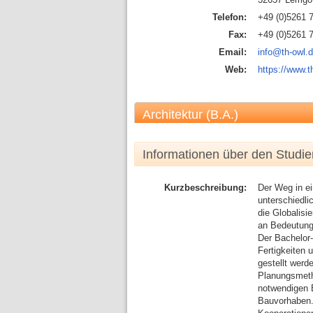
Telefon:
+49 (0)5261 
Fax:
+49 (0)5261 
Email:
info@th-owl.
Web:
https://www.t
Architektur (B.A.)
Informationen über den Studi
Kurzbeschreibung:
Der Weg in e
unterschiedli
die Globalisi
an Bedeutung
Der Bachelor-
Fertigkeiten 
gestellt werd
Planungsmetho
notwendigen 
Bauvorhaben. 