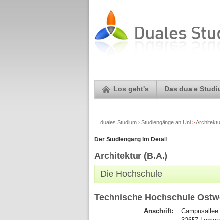
Los geht's
Das duale Stud
duales Studium
>
Studiengänge an Uni
>
Architektu
Der Studiengang im Detail
Architektur (B.A.)
Die Hochschule
Technische Hochschule Ostwe
Anschrift:
Campusallee
32657 Lemg