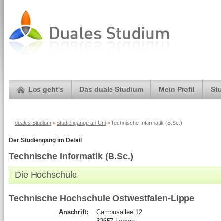
Los geht's
Das duale Studium
Mein Profil
St
duales Studium
>
Studiengänge an Uni
>
Technische Informatik (B.Sc.)
Der Studiengang im Detail
Technische Informatik (B.Sc.)
Die Hochschule
Technische Hochschule Ostwestfalen-Lippe
Anschrift:
Campusallee 12
32657 Lemgo