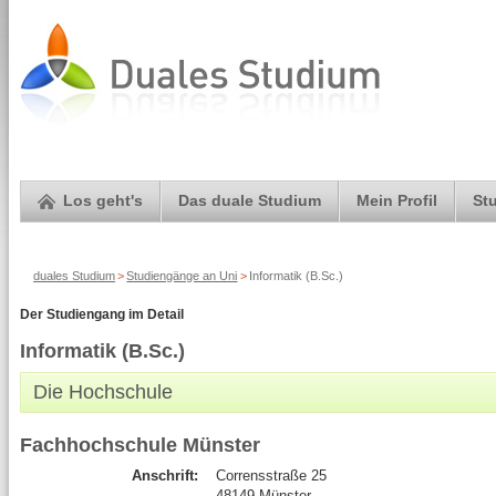
Los geht's
Das duale Studium
Mein Profil
St
duales Studium
>
Studiengänge an Uni
>
Informatik (B.Sc.)
Der Studiengang im Detail
Informatik (B.Sc.)
Die Hochschule
Fachhochschule Münster
Anschrift:
Corrensstraße 25
48149 Münster