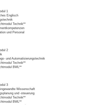
odul 1
ches Englisch
gstechnik
chtmodul Technik**
mentkompetenzen
tion und Personal
odul 2
ik
ngs- und Automatisierungstechnik
chtmodul Technik**
ichtmodul BWL**
odul 3
 Angewandte Wissenschaft
gsplanung und -steuerung
chtmodul Technik**
ichtmodul BWL**