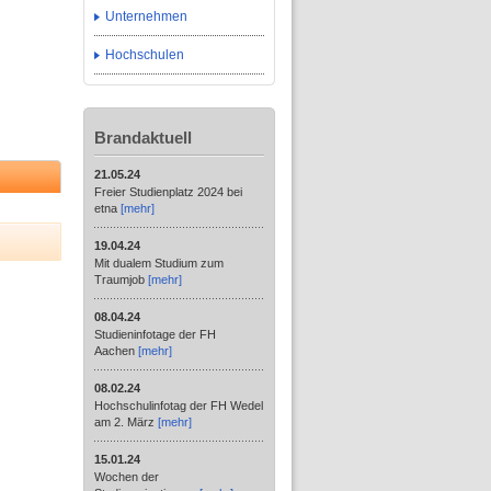
Unternehmen
Hochschulen
Brandaktuell
21.05.24
Freier Studienplatz 2024 bei
etna
[mehr]
19.04.24
Mit dualem Studium zum
Traumjob
[mehr]
08.04.24
Studieninfotage der FH
Aachen
[mehr]
08.02.24
Hochschulinfotag der FH Wedel
am 2. März
[mehr]
15.01.24
Wochen der