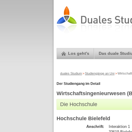
Los geht's
Das duale Stud
duales Studium
>
Studiengänge an Uni
>
Wirtschaf
Der Studiengang im Detail
Wirtschaftsingenieurwesen (
Die Hochschule
Hochschule Bielefeld
Anschrift:
Interaktion 1
33619 Bielef