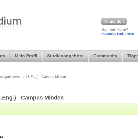
Noch kein Konto?
Kostenlos registrieren
ium
Mein Profil
Studienangebote
Community
Tipps
tsingenieurwesen (B.Eng.) - Campus Minden
B.Eng.) - Campus Minden
eld