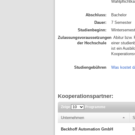
Wahlpflichtka
Abschluss:
Bachelor
Dauer:
7 Semester
Studienbeginn:
Wintersemest
Zulassungsvoraussetzungen
Abitur bzw. F
der Hochschule
einer studien
ist ein Ausbi
Kooperations
Studiengebühren
Was kostet d
Kooperationspartner:
Zeige
Programme
Unternehmen
S
Beckhoff Automation GmbH
3