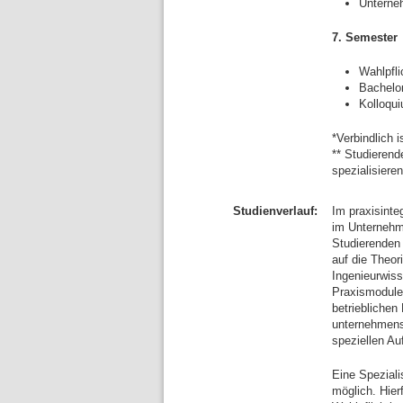
Untern
7. Semester
Wahlpfl
Bachelor
Kolloqu
*Verbindlich 
** Studieren
spezialisieren
Studienverlauf:
Im praxisinte
im Unternehm
Studierenden 
auf die Theor
Ingenieurwiss
Praxismodule
betriebliche
unternehmenss
speziellen Au
Eine Speziali
möglich. Hie