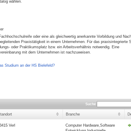
talog wählen.
er
achhochschulreife oder eine als gleichwertig anerkannte Vorbildung und Nac
begleitenden Praxistätigkeit in einem Unternehmen. Für das praxisintegrierte
ldungs- oder Praktikumsplatz bzw. ein Arbeitsverhältnis notwendig. Eine
vereinbarung mit dem Unternehmen ist nachzuweisen.
as Studium an der HS Bielefeld?
Suche
tandort
Branche
De
3415 Verl
Computer Hardware,Software
Entwicklung,Industrielle