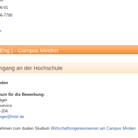
06-01
06-7790
e
.Eng.) - Campus Minden
engang an der Hochschule
nden
son für die Bewerbung:
äger
service
-204
aeger@hsbi.de
rnehmen zum dualen Studium
Wirtschaftsingenieurwesen am Campus Minden