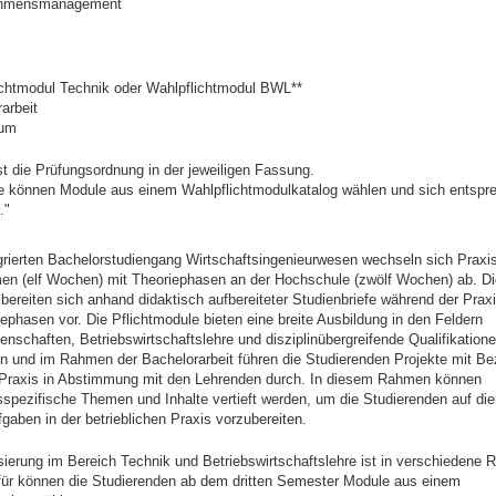
ehmensmanagement
ichtmodul Technik oder Wahlpflichtmodul BWL**
arbeit
ium
ist die Prüfungsordnung in der jeweiligen Fassung.
de können Module aus einem Wahlpflichtmodulkatalog wählen und sich entspr
."
grierten Bachelorstudiengang Wirtschaftsingenieurwesen wechseln sich Prax
en (elf Wochen) mit Theoriephasen an der Hochschule (zwölf Wochen) ab. Di
bereiten sich anhand didaktisch aufbereiteter Studienbriefe während der Pra
iephasen vor. Die Pflichtmodule bieten eine breite Ausbildung in den Feldern
enschaften, Betriebswirtschaftslehre und disziplinübergreifende Qualifikationen
n und im Rahmen der Bachelorarbeit führen die Studierenden Projekte mit Be
n Praxis in Abstimmung mit den Lehrenden durch. In diesem Rahmen können
pezifische Themen und Inhalte vertieft werden, um die Studierenden auf die
fgaben in der betrieblichen Praxis vorzubereiten.
sierung im Bereich Technik und Betriebswirtschaftslehre ist in verschiedene 
rfür können die Studierenden ab dem dritten Semester Module aus einem