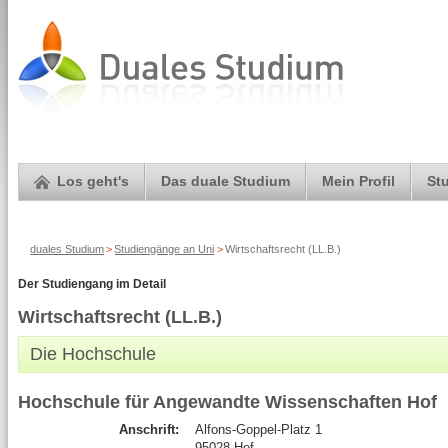
Los geht's
Das duale Studium
Mein Profil
St
duales Studium
>
Studiengänge an Uni
>
Wirtschaftsrecht (LL.B.)
Der Studiengang im Detail
Wirtschaftsrecht (LL.B.)
Die Hochschule
Hochschule für Angewandte Wissenschaften Hof
Anschrift:
Alfons-Goppel-Platz 1
95028 Hof